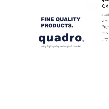
ら
qu
人の
的な
テム
デザイ