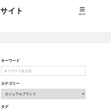
アメリカ
するサイト
ド
ーズブランド
ド
スペイン
ラッド
ドイツ
ク
ビンテージ
ュアル
ジュアリー
キーワード
カ
ロック
カテゴリー
タグ