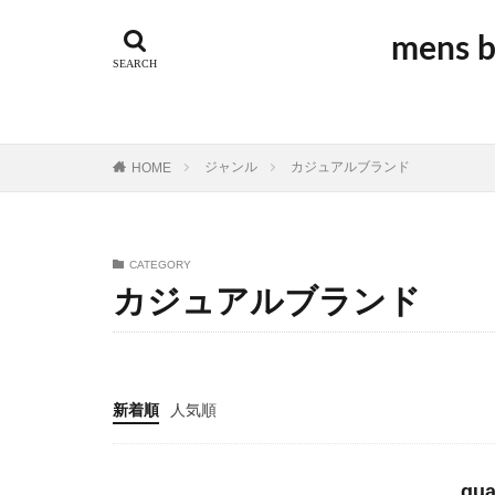
GUIDI
アウ
mens
アルチザン
オーダーメイド
ジュエリー
スポーツ
ス
ジャンル
カジュアルブランド
HOME
ドメスティック
ビンテージブラン
ベーシック
CATEGORY
ラグジュアリーブ
カジュアルブランド
ワーク
ヴィ
新着順
人気順
q