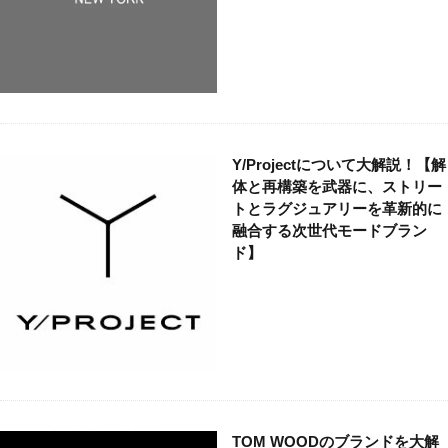
バイカー
バッグ
パンク
ビンテージ
ビンテージブランド
ファクトリーブランド
フォーマル
フランス
フレンチカジュアル
ベーシック
ミニマル
ミリタリー
モッズ
モード
ユニセックス
ラグジュアリー
ラグジュアリーブランド
リメイク
ルード
Y/Projectについて大解説！【解
体と再構築を武器に、ストリー
ルードブランド
レザー
レプリカ
ロック
トとラグジュアリーを革新的に
ワーク
ヴィンテージ
新進気鋭
融合する次世代モードブラン
新進気鋭ブランド
日本
裏原
音楽
ド】
検索
TOM WOODのブランドを大解