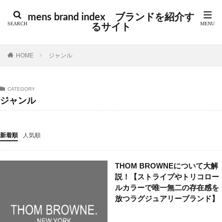
カテゴリー
mens brand index ブランドを紹介す
るサイト
タグ
HOME
ジャンル
GUIDI
アウトドア
アクセサリー
アバンギャルド
アメカジ
アメトラ
アメリカ
CATEGORY
アルチザン
アーカイブ
イギリス
イタリア
ジャンル
インポート
インポートブランド
オーダーメイド
カジュアル
コラム
コレクションブランド
新着順
人気順
シューズ
シューズブランド
ジュエリー
スイス
スウェーデン
スケート
ストリート
THOM BROWNEについて大解
ストリートブランド
スペイン
スポーツ
説！【ストライプやトリコロー
スポーツブランド
セントラルセントマーチン
ルカラーで唯一無二の存在感を
テック
デニム
トラッド
ドイツ
放つラグジュアリーブランド】
ドメスティック
ドメスティックブランド
ニュース