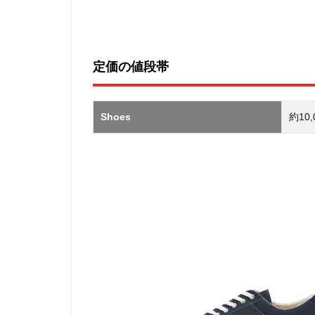
サ
イ
ト
定価の値段帯
Shoes
約10,