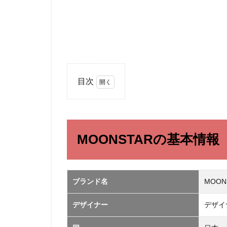
目次
1
MOONSTAR
の基本情報
2
MOONSTARの基本情報
MOONSTAR
の中古相場
3
ブランド名
MOON
古
着
デザイナー
デザイ
バ
イ