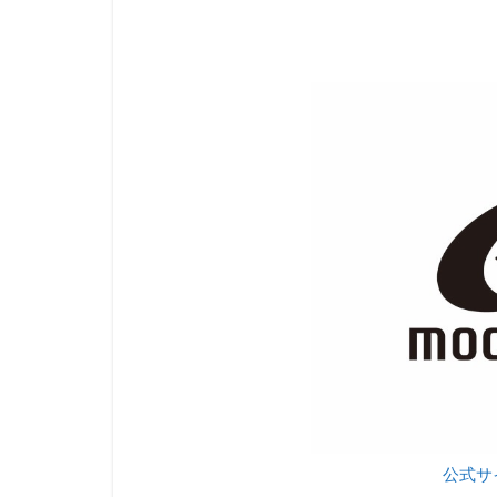
5
楽天
の商
品を
ファ
ッシ
ョン
カテ
ゴリ
のみ
表示
する
ツー
ルを
開発
しま
し
た。
6
外
公式サ
部