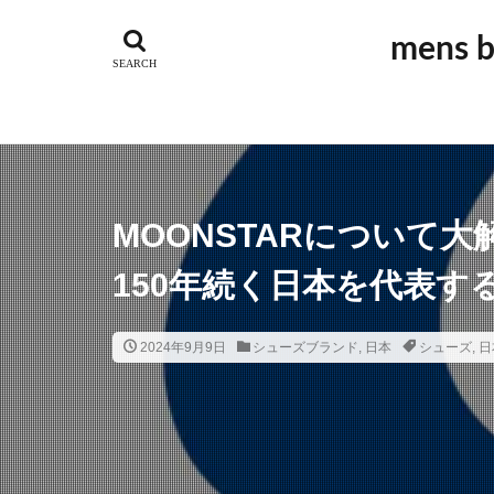
GUIDI
アウ
mens
アルチザン
オーダーメイド
ジュエリー
スポーツ
ス
ドメスティック
ビンテージブラン
MOONSTARについて
ベーシック
150年続く日本を代表す
ラグジュアリーブ
ワーク
ヴィ
2024年9月9日
シューズブランド
,
日本
シューズ
,
日