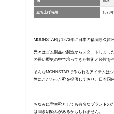
国
日本
ヤ
ー
立ち上げ時期
が
1873
見
つ
け
た
お
MOONSTARは1873年に日本の福岡県
ス
ス
元々はゴム製品の製造からスタートしまし
メ
の長い歴史の中で培ってきた技術と経験を
ア
イ
テ
そんなMONNSTARで作られるアイテム
ム
性にこだわった靴を提供しており、日本国
4
MOONSTAR
を取り扱っ
ているショ
ちなみに学生靴としても有名なブランドの
ップ
は聞き馴染みがあるかもしれません。