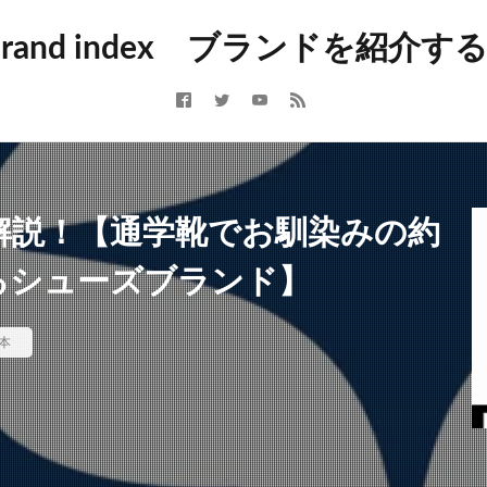
トドア
アクセサリー
アバンギャルド
アメカジ
アメトラ
 brand index ブランドを紹介
アーカイブ
イギリス
イタリア
インポート
インポートブラン
カジュアル
コラム
コレクションブランド
シューズ
シュ
スイス
スウェーデン
スケート
ストリート
ストリートブラン
ポーツブランド
セントラルセントマーチン
テック
デニム
ト
ドメスティックブランド
ニュース
バイカー
バッグ
パン
ド
ファクトリーブランド
フォーマル
フランス
フレンチカジ
大解説！【通学靴でお馴染みの約
ミニマル
ミリタリー
モッズ
モード
ユニセックス
ラグ
るシューズブランド】
ランド
リメイク
ルード
ルードブランド
レザー
レプリ
ンテージ
新進気鋭
新進気鋭ブランド
日本
裏原
音楽
本
検索