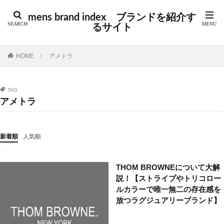
カテゴリー
mens brand index ブランドを紹介す
るサイト
タグ
HOME
アメトラ
GUIDI
アウトドア
アクセサリー
アバンギャルド
アメカジ
アメトラ
アメリカ
TAG
アルチザン
アーカイブ
イギリス
イタリア
アメトラ
インポート
インポートブランド
オーダーメイド
カジュアル
コラム
コレクションブランド
新着順
人気順
シューズ
シューズブランド
ジュエリー
スイス
スウェーデン
スケート
ストリート
THOM BROWNEについて大解
ストリートブランド
スペイン
スポーツ
説！【ストライプやトリコロー
スポーツブランド
セントラルセントマーチン
ルカラーで唯一無二の存在感を
テック
デニム
トラッド
ドイツ
放つラグジュアリーブランド】
ドメスティック
ドメスティックブランド
ニュース