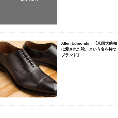
バイカー
バッグ
パンク
ビンテージ
ビンテージブランド
ファクトリーブランド
フォーマル
フランス
フレンチカジュアル
ベーシック
ミニマル
ミリタリー
モッズ
モード
ユニセックス
ラグジュアリー
ラグジュアリーブランド
リメイク
ルード
Allen Edmonds 【米国大統領
に愛された靴、という名を持つ
ルードブランド
レザー
レプリカ
ロック
ブランド】
ワーク
ヴィンテージ
新進気鋭
新進気鋭ブランド
日本
裏原
音楽
検索