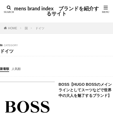
カテゴリー
mens brand index ブランドを紹介す
るサイト
タグ
HOME
国
ドイツ
GUIDI
アウトドア
アクセサリー
アバンギャルド
アメカジ
アメトラ
アメリカ
CATEGORY
アルチザン
アーカイブ
イギリス
イタリア
ドイツ
インポート
インポートブランド
オーダーメイド
カジュアル
コラム
コレクションブランド
新着順
人気順
シューズ
シューズブランド
ジュエリー
スイス
スウェーデン
スケート
ストリート
BOSS【HUGO BOSSのメイン
ストリートブランド
スペイン
スポーツ
ラインとしてスーツなどで世界
スポーツブランド
セントラルセントマーチン
中の大人を魅了するブランド】
テック
デニム
トラッド
ドイツ
ドメスティック
ドメスティックブランド
ニュース