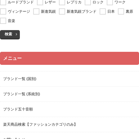
ドイツ
ドメスティック
ドメスティックブランド
ニュース
バイカー
バッグ
パンク
ビンテージ
ビンテージブランド
ファクトリーブランド
フォーマル
フランス
フレンチカジュアル
ベーシック
ミニマル
ミリタリー
モッズ
モード
ユニセックス
ラグジュアリー
ラグジュアリーブランド
リメイク
ルード
ルードブランド
レザー
レプリカ
ロック
ワーク
ヴィンテージ
新進気鋭
新進気鋭ブランド
日本
裏原
音楽
検索
メニュー
ブランド一覧 (国別)