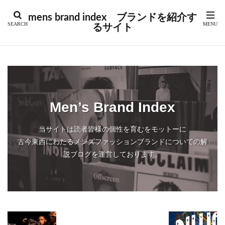
カテゴリー
mens brand index ブランドを紹介す
るサイト
タグ
GUIDI
アウトドア
アクセサリー
アバンギャルド
アメカジ
アメトラ
アメリカ
アルチザン
アーカイブ
イギリス
イタリア
Men’s Brand Index
インポート
インポートブランド
オーダーメイド
カジュアル
コラム
コレクションブランド
当サイトは読者皆様の個性を育むをモットーに
シューズ
シューズブランド
ジュエリー
古今東西にわたるメンズファッションブランドについての解
スイス
スウェーデン
スケート
ストリート
説ブログを運営しております。
ストリートブランド
スペイン
スポーツ
スポーツブランド
セントラルセントマーチン
テック
デニム
トラッド
ドイツ
ドメスティック
ドメスティックブランド
ニュース