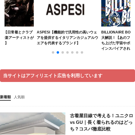
バイカー
バッグ
パンク
ビンテージ
ビンテージブランド
ファクトリーブランド
フォーマル
フランス
フレンチカジュアル
ベーシック
ミニマル
ミリタリー
モッズ
ROUP【日常着とクラブ
ASPESI【機能的で汎用性の高いウェ
BILLIONAIRE BO
る音楽アーティストが
アを提供するイタリアンカジュアルウ
大解説！【あのファレ
モード
ユニセックス
ラグジュアリー
ンド】
エアを代表するブランド】
ち上げた宇宙やポッ
ラグジュアリーブランド
リメイク
ルード
インスパイアされた
ルードブランド
レザー
レプリカ
ロック
ワーク
ヴィンテージ
新進気鋭
新進気鋭ブランド
日本
裏原
音楽
当サイトはアフィリエイト広告を利用しています
検索
新着順
人気順
古着屋目線で考える！ユニクロ
vs GU｜長く着られるのはどっ
ち？コスパ徹底比較