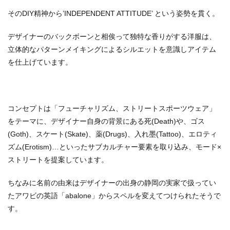
外部
サイ
そのDIY精神から’INDEPENDENT ATTITUDE’ という姿勢を貫く。
ト
デザイナーのバックボーンと相俟って独特な香りがする洋服は、
立体的なパターンメイキングによるシルエットを意識しアイテム
を仕上げています。
コンセプトは「フューチャリズム、ストリートスポーツウェア」
をテーマに、デザイナー自身の背景にある死(Death)や、ゴス
(Goth)、スケート(Skate)、薬(Drugs)、入れ墨(Tattoo)、エロティ
ズム(Erotism)…といったサブカルチャー要素を取り込み、モード×
ストリートを提案しています。
ちなみに名前の由来はデザイナーの出身の静岡の実家で扱ってい
たアワビの英語「abalone」からスペルを変えてつけられたそうで
す。