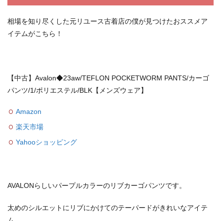
相場を知り尽くした元リユース古着店の僕が見つけたおススメア
イテムがこちら！
【中古】Avalon◆23aw/TEFLON POCKETWORM PANTS/カーゴ
パンツ/1/ポリエステル/BLK【メンズウェア】
Amazon
楽天市場
Yahooショッピング
AVALONらしいパープルカラーのリブカーゴパンツです。
太めのシルエットにリブにかけてのテーパードがきれいなアイテ
ム。