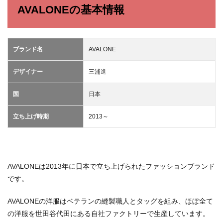
AVALONEの基本情報
2
AVALONE
の中古相
場
ブランド名
AVALONE
3
古着
デザイナー
三浦進
バイ
ヤー
が見
国
日本
つけ
たお
立ち上げ時期
2013～
スス
メア
イテ
ム
4
AVALONEは2013年に日本で立ち上げられたファッションブランド
AVALONE
です。
を取り扱
っている
ショップ
AVALONEの洋服はベテランの縫製職人とタッグを組み、ほぼ全て
の洋服を世田谷代田にある自社ファクトリーで生産しています。
5