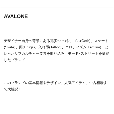
バイカー
バッグ
パンク
ビンテージ
ビンテージブランド
ファクトリーブランド
AVALONE
フォーマル
フランス
フレンチカジュアル
ベーシック
ミニマル
ミリタリー
モッズ
モード
ユニセックス
ラグジュアリー
ラグジュアリーブランド
リメイク
ルード
デザイナー自身の背景にある死(Death)や、ゴス(Goth)、スケート
(Skate)、薬(Drugs)、入れ墨(Tattoo)、エロティズム(Erotism)…と
ルードブランド
レザー
レプリカ
ロック
いったサブカルチャー要素を取り込み、モード×ストリートを提案
ワーク
ヴィンテージ
新進気鋭
したブランド
新進気鋭ブランド
日本
裏原
音楽
検索
このブランドの基本情報やデザイン、人気アイテム、中古相場ま
で大解説！