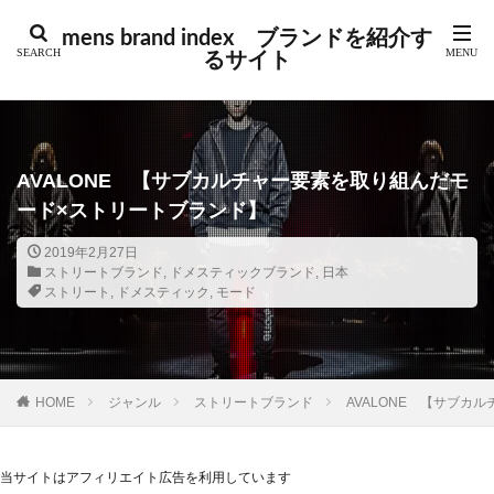
カテゴリー
mens brand index ブランドを紹介す
るサイト
タグ
GUIDI
アウトドア
アクセサリー
アバンギャルド
アメカジ
アメトラ
アメリカ
AVALONE 【サブカルチャー要素を取り組んだモ
アルチザン
アーカイブ
イギリス
イタリア
ード×ストリートブランド】
インポート
インポートブランド
オーダーメイド
2019年2月27日
カジュアル
コラム
コレクションブランド
ストリートブランド
,
ドメスティックブランド
,
日本
ストリート
,
ドメスティック
,
モード
シューズ
シューズブランド
ジュエリー
スイス
スウェーデン
スケート
ストリート
ストリートブランド
スペイン
スポーツ
スポーツブランド
セントラルセントマーチン
HOME
ジャンル
ストリートブランド
AVALONE 【サブカ
テック
デニム
トラッド
ドイツ
ドメスティック
ドメスティックブランド
ニュース
当サイトはアフィリエイト広告を利用しています