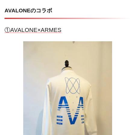
AVALONEのコラボ
①AVALONE
×ARMES