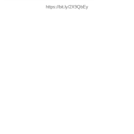
https://bit.ly/2X9QbEy