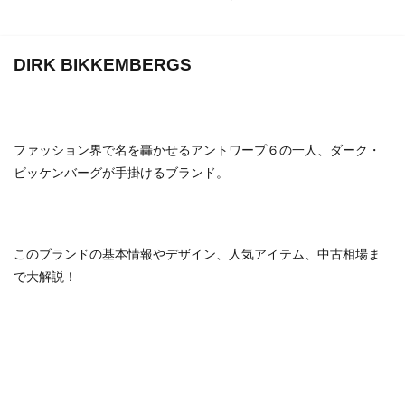
バイカー
バッグ
パンク
ビンテージ
ビンテージブランド
ファクトリーブランド
フォーマル
フランス
フレンチカジュアル
DIRK BIKKEMBERGS
ベーシック
ミニマル
ミリタリー
モッズ
モード
ユニセックス
ラグジュアリー
ラグジュアリーブランド
リメイク
ルード
ファッション界で名を轟かせるアントワープ６の一人、ダーク・
ルードブランド
レザー
レプリカ
ロック
ビッケンバーグが手掛けるブランド。
ワーク
ヴィンテージ
新進気鋭
新進気鋭ブランド
日本
裏原
音楽
このブランドの基本情報やデザイン、人気アイテム、中古相場ま
検索
で大解説！