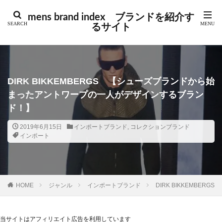
カテゴリー
mens brand index ブランドを紹介す
るサイト
タグ
GUIDI
アウトドア
アクセサリー
アバンギャルド
アメカジ
アメトラ
アメリカ
DIRK BIKKEMBERGS 【シューズブランドから始
アルチザン
アーカイブ
イギリス
イタリア
まったアントワープの一人がデザインするブラン
インポート
インポートブランド
オーダーメイド
ド！】
カジュアル
コラム
コレクションブランド
2019年6月15日
インポートブランド
,
コレクションブランド
インポート
シューズ
シューズブランド
ジュエリー
スイス
スウェーデン
スケート
ストリート
ストリートブランド
スペイン
スポーツ
スポーツブランド
セントラルセントマーチン
HOME
ジャンル
インポートブランド
DIRK BIKKEMB
テック
デニム
トラッド
ドイツ
ドメスティック
ドメスティックブランド
ニュース
当サイトはアフィリエイト広告を利用しています