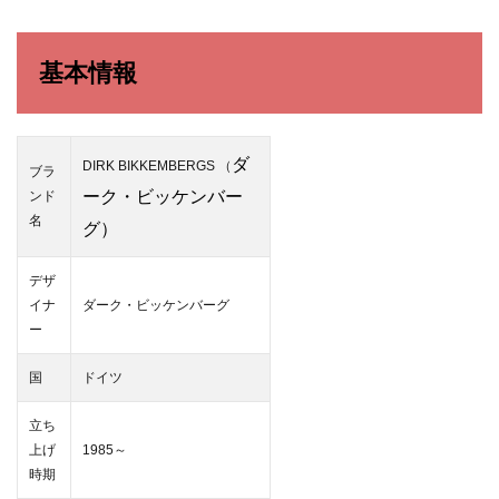
基本
情報
2
基本情報
代表
アイ
テ
ム
レザ
ダ
DIRK BIKKEMBERGS （
ブラ
ーシ
ーク・ビッケンバー
ンド
ュー
ズ
名
グ）
3
定価
デザ
の値
イナ
ダーク・ビッケンバーグ
段帯
ー
4
ＵＲ
国
ドイツ
Ｌ
立ち
上げ
1985～
時期