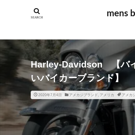
GUIDI
アウ
mens
アルチザン
オーダーメイド
ジュエリー
スポーツ
ス
ドメスティック
ビンテージブラン
Harley-Davidso
ベーシック
いバイカーブランド】
ラグジュアリーブ
ワーク
ヴィ
2020年7月4日
アメカジブランド
,
アメリカ
アメカ