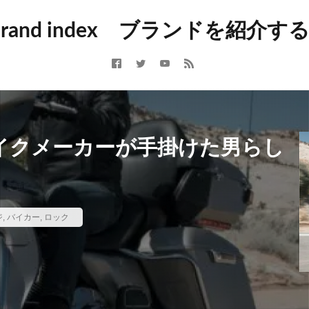
トドア
アクセサリー
アバンギャルド
アメカジ
アメトラ
 brand index ブランドを紹介
アーカイブ
イギリス
イタリア
インポート
インポートブラン
カジュアル
コラム
コレクションブランド
シューズ
シュ
スイス
スウェーデン
スケート
ストリート
ストリートブラン
ポーツブランド
セントラルセントマーチン
テック
デニム
ト
ドメスティックブランド
ニュース
バイカー
バッグ
パン
ド
ファクトリーブランド
フォーマル
フランス
フレンチカジ
n 【バイクメーカーが手掛けた男らし
ミニマル
ミリタリー
モッズ
モード
ユニセックス
ラグ
ランド
リメイク
ルード
ルードブランド
レザー
レプリ
ンテージ
新進気鋭
新進気鋭ブランド
日本
裏原
音楽
ジ
,
バイカー
,
ロック
検索