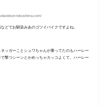
eydavidson-tokushima.com/
画などでお馴染みあのゴツイバイクですよね。
ェネッガーことシュワちゃんが乗ってたのもハーレー
手で撃つシーンとかめっちゃカッコよくて、ハーレー