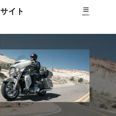
アメリカ
するサイト
ド
ーズブランド
ド
スペイン
ラッド
ドイツ
ク
ビンテージ
ュアル
ジュアリー
カ
ロック