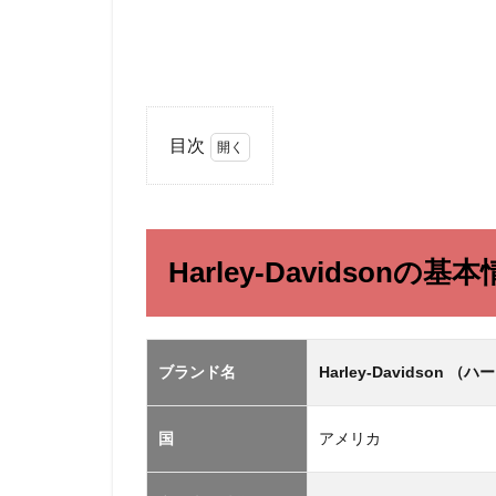
目次
1
Harley-
Davidson
の基本情
Harley-Davidsonの基
報
2
Harley-
Davidson
ブランド名
Harley-Davidson
の服の中
古相場
国
アメリカ
3
外
部