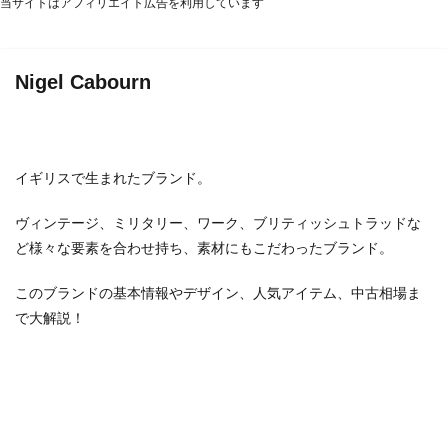
当サイトはアフィリエイト広告を利用しています
バイカー
バッグ
パンク
ビンテージ
ビンテージブランド
ファクトリーブランド
フォーマル
フランス
フレンチカジュアル
Nigel Cabourn
ベーシック
ミニマル
ミリタリー
モッズ
モード
ユニセックス
ラグジュアリー
ラグジュアリーブランド
リメイク
ルード
イギリスで生まれたブランド。
ルードブランド
レザー
レプリカ
ロック
ワーク
ヴィンテージ
新進気鋭
ヴィンテージ、ミリタリー、ワーク、ブリティッシュトラッドな
新進気鋭ブランド
日本
裏原
音楽
ど様々な要素を合わせ持ち、素材にもこだわったブランド。
このブランドの基本情報やデザイン、人気アイテム、中古相場ま
検索
で大解説！