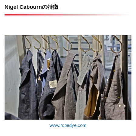
Nigel Cabournの特徴
www.ropedye.com