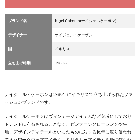
2
Nigel
Cabourn
の中古相
ブランド名
Nigel Cabourn(ナイジェルケーボン)
場
デザイナー
ナイジェル・ケーボン
3
古着
バイ
国
イギリス
ヤー
が見
立ち上げ時期
1980～
つけ
たお
スス
メア
イテ
ム
ナイジェル・ケーボンは1980年にイギリスで立ち上げられたファ
ッションブランドです。
4
Nigel
Cabourn
ナイジェルケーボンはヴィンテージアイテムなど参考にしており
を取り扱
トレンドに左右されることなく、ビンテージクロージングや生
っている
地、デザインディテールといったものに対する長年に渡り使われ
ショップ
てきたワークウェアアイテム、ミリタリーアイテムを軸に作られ