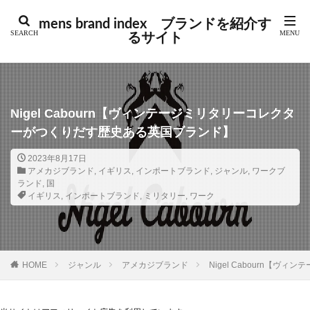
カテゴリー
mens brand index ブランドを紹介す
るサイト
タグ
GUIDI
アウトドア
アクセサリー
アバンギャルド
アメカジ
アメトラ
アメリカ
Nigel Cabourn【ヴィンテージミリタリーコレクタ
アルチザン
アーカイブ
イギリス
イタリア
ーがつくりだす歴史ある英国ブランド】
インポート
インポートブランド
オーダーメイド
2023年8月17日
カジュアル
コラム
コレクションブランド
アメカジブランド
,
イギリス
,
インポートブランド
,
ジャンル
,
ワークブ
ランド
,
国
シューズ
シューズブランド
ジュエリー
イギリス
,
インポートブランド
,
ミリタリー
,
ワーク
スイス
スウェーデン
スケート
ストリート
ストリートブランド
スペイン
スポーツ
スポーツブランド
セントラルセントマーチン
HOME
ジャンル
アメカジブランド
Nigel Cabourn【
テック
デニム
トラッド
ドイツ
ドメスティック
ドメスティックブランド
ニュース