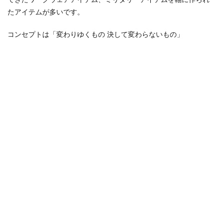
5
たアイテムが多いです。
外部
サイ
ト
コンセプトは「変わりゆくもの 決して変わらないもの」