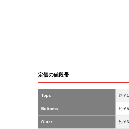
いるシ
ョップ
5
外
部
サ
イ
ト
定価の値段帯
Tops
約￥1
Bottoms
約￥5
Outer
約￥6