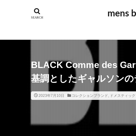
GUIDI
アウ
mens
アルチザン
オーダーメイド
ジュエリー
スポーツ
ス
ドメスティック
ビンテージブラン
BLACK Comme des
ベーシック
基調としたギャルソンの
ラグジュアリーブ
ワーク
ヴィ
2023年7月10日
コレクションブランド
,
ドメスティック