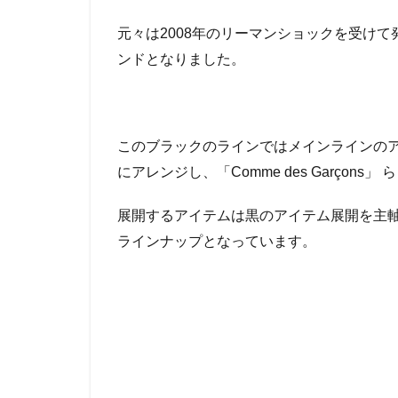
が
元々は2008年のリーマンショックを受け
見
つ
ンドとなりました。
け
た
お
ス
このブラックのラインではメインラインの
ス
メ
にアレンジし、「Comme des Garço
ア
イ
展開するアイテムは黒のアイテム展開を主
テ
ラインナップとなっています。
ム
4
BLACK
Comme
des
Garçons
を取り
扱って