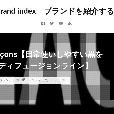
トドア
アクセサリー
アバンギャルド
アメカジ
アメトラ
 brand index ブランドを紹介
アーカイブ
イギリス
イタリア
インポート
インポートブラン
カジュアル
コラム
コレクションブランド
シューズ
シュ
スイス
スウェーデン
スケート
ストリート
ストリートブラン
ポーツブランド
セントラルセントマーチン
テック
デニム
ト
ドメスティックブランド
ニュース
バイカー
バッグ
パン
ド
ファクトリーブランド
フォーマル
フランス
フレンチカジ
 Garçons【日常使いしやすい黒を
ミニマル
ミリタリー
モッズ
モード
ユニセックス
ラグ
ディフュージョンライン】
ランド
リメイク
ルード
ルードブランド
レザー
レプリ
ンテージ
新進気鋭
新進気鋭ブランド
日本
裏原
音楽
ブランド
,
日本
ドメスティック
,
モード
,
日本
検索