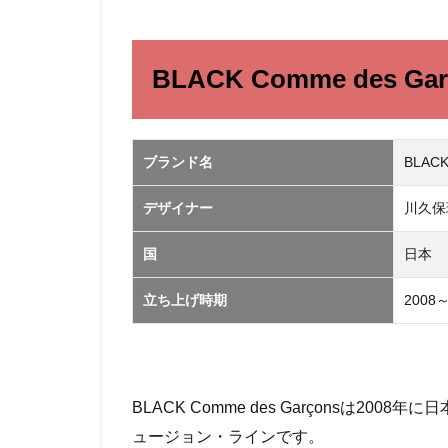
BLACK
Comme
des
BLACK Comme des G
GarçonsS
の基本情
報
2
ブランド名
BLACK
BLACK
Comme
デザイナー
川久保
des
Garçons
国
日本
の中古
相場
立ち上げ時期
2008
3
古
着
バ
イ
BLACK Comme des Garçonsは2008
ヤ
ュージョン・ラインです。
ー